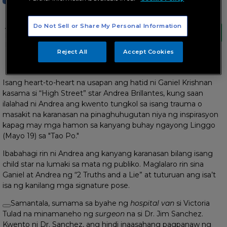
Do Not Sell or Share My Personal Information
Andrea also talks about the challenges of
being a child star and growing up in the
limelight
Reject All
Accept Cookies
Tampok din ang isang doctor-on-wheels surgeon
Isang heart-to-heart na usapan ang hatid ni Ganiel Krishnan
kasama si “High Street” star Andrea Brillantes, kung saan
ilalahad ni Andrea ang kwento tungkol sa isang trauma o
masakit na karanasan na pinaghuhugutan niya ng inspirasyon
kapag may mga hamon sa kanyang buhay ngayong Linggo
(Mayo 19) sa "Tao Po."
Ibabahagi rin ni Andrea ang kanyang karanasan bilang isang
child star na lumaki sa mata ng publiko. Maglalaro rin sina
Ganiel at Andrea ng “2 Truths and a Lie” at tuturuan ang isa’t
isa ng kanilang mga signature pose.
Samantala, sumama sa byahe ng
hospital van
si Victoria
Tulad na minamaneho ng
surgeon
na si Dr. Jim Sanchez.
Kwento ni Dr. Sanchez, ang hindi inaasahang pagpanaw ng