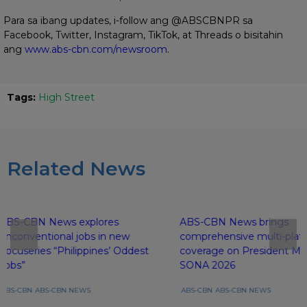
Para sa ibang updates, i-follow ang @ABSCBNPR sa
Facebook, Twitter, Instagram, TikTok, at Threads o bisitahin
ang
www.abs-cbn.com/newsroom
.
Tags:
High Street
Related News
ABS-CBN News explores
ABS-CBN News brings
unconventional jobs in new
comprehensive multi-plat
docuseries “Philippines’ Oddest
coverage on President Mar
Jobs”
SONA 2026
ABS-CBN
ABS-CBN NEWS
ABS-CBN
ABS-CBN NEWS