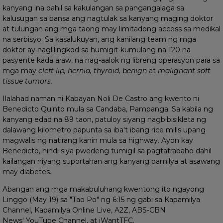
kanyang ina dahil sa kakulangan sa pangangalaga sa
kalusugan sa bansa ang nagtulak sa kanyang maging doktor
at tulungan ang mga taong may limitadong access sa medikal
na serbisyo. Sa kasalukuyan, ang kanilang team ng mga
doktor ay naglilingkod sa humigit-kumulang na 120 na
pasyente kada araw, na nag-aalok ng libreng operasyon para sa
mga may
cleft lip, hernia, thyroid, benign
at
malignant soft
tissue tumors.
Ilalahad naman ni Kabayan Noli De Castro ang kwento ni
Benedicto Quinto mula sa Candaba, Pampanga. Sa kabila ng
kanyang edad na 89 taon, patuloy siyang nagbibisikleta ng
dalawang kilometro papunta sa iba't ibang rice mills upang
magwalis ng natirang kanin mula sa highway. Ayon kay
Benedicto, hindi siya pwedeng tumigil sa pagtatrabaho dahil
kailangan niyang suportahan ang kanyang pamilya at asawang
may diabetes.
Abangan ang mga makabuluhang kwentong ito ngayong
Linggo (May 19) sa "Tao Po" ng 6:15 ng gabi sa Kapamilya
Channel, Kapamilya Online Live, A2Z, ABS-CBN
News' YouTube Channel, at iWantTFC.