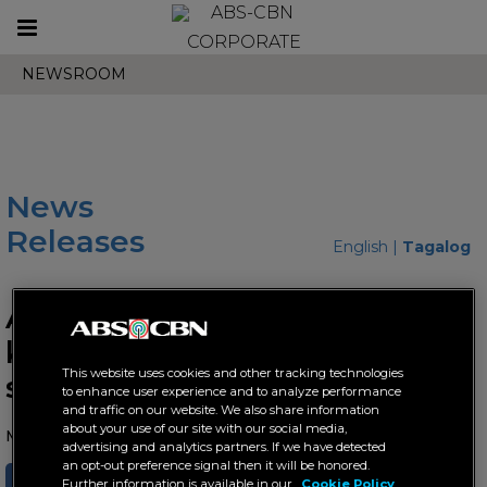
Toggle
CORPORATE
navigation
NEWSROOM
News
Releases
English
|
Tagalog
Andrea, ibabahagi ang
kanyang masakit na nakaraan
This website uses cookies and other tracking technologies
sa "Tao Po"
to enhance user experience and to analyze performance
and traffic on our website. We also share information
about your use of our site with our social media,
May 17, 2024 AT 04:05 PM
advertising and analytics partners. If we have detected
an opt-out preference signal then it will be honored.
SHARE
TWEET
Further information is available in our
Cookie Policy