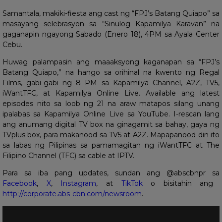
Samantala, makiki-fiesta ang cast ng “FPJ’s Batang Quiapo” sa
masayang selebrasyon sa “Sinulog Kapamilya Karavan” na
gaganapin ngayong Sabado (Enero 18), 4PM sa Ayala Center
Cebu.
Huwag palampasin ang maaaksyong kaganapan sa “FPJ’s
Batang Quiapo,” na hango sa orihinal na kwento ng Regal
Films, gabi-gabi ng 8 PM sa Kapamilya Channel, A2Z, TV5,
iWantTFC, at Kapamilya Online Live. Available ang latest
episodes nito sa loob ng 21 na araw matapos silang unang
ipalabas sa Kapamilya Online Live sa YouTube. I-rescan lang
ang anumang digital TV box na ginagamit sa bahay, gaya ng
TVplus box, para makanood sa TV5 at A2Z. Mapapanood din ito
sa labas ng Pilipinas sa pamamagitan ng iWantTFC at The
Filipino Channel (TFC) sa cable at IPTV.
Para sa iba pang updates, sundan ang @abscbnpr sa
Facebook
,
X
,
Instagram
, at
TikTok
o bisitahin ang
http://corporate.abs-cbn.com/newsroom
.