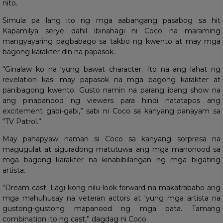
nito.
Simula pa lang ito ng mga aabangang pasabog sa hit
Kapamilya serye dahil ibinahagi ni Coco na maraming
mangyayaring pagbabago sa takbo ng kwento at may mga
bagong karakter din na papasok.
“Ginalaw ko na ‘yung bawat character. Ito na ang lahat ng
revelation kasi may papasok na mga bagong karakter at
panibagong kwento. Gusto namin na parang ibang show na
ang pinapanood ng viewers para hindi natatapos ang
excitement gabi-gabi,” sabi ni Coco sa kanyang panayam sa
“TV Patrol.”
May pahapyaw naman si Coco sa kanyang sorpresa na
magugulat at siguradong matutuwa ang mga manonood sa
mga bagong karakter na kinabibilangan ng mga bigating
artista.
“Dream cast. Lagi kong nilu-look forward na makatrabaho ang
mga mahuhusay na veteran actors at ‘yung mga artista na
gustong-gustong mapanood ng mga bata. Tamang
combination ito ng cast,” dagdag ni Coco.