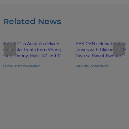
Related News
“ASAP XP” in Australia delivers
ABS-CBN celebrates its sh
spectacular treats from Vhong,
stories with Filipinos in 
Jhong, Donny, Maki, KZ and TJ
Tayo sa Bawat Kwento”
ABS-CBN
ENTERTAINMENT
ABS-CBN
CORPORATE