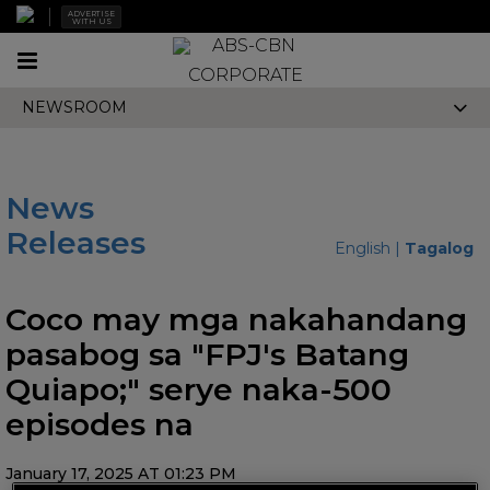
ADVERTISE
WITH US
Toggle
CORPORATE
navigation
NEWSROOM
News
Releases
English
|
Tagalog
Coco may mga nakahandang
pasabog sa "FPJ's Batang
Quiapo;" serye naka-500
episodes na
January 17, 2025 AT 01:23 PM