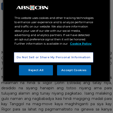
SHARE
TWEET
This website uses cookies and other tracking technologies
Coco shared that the story will soon take on
to enhance user experience and to analyze performance
an exciting new twist when it introduces
and traffic on our website. We also share information
fresh characters
about your use of our site with our social media,
advertising and analytics partners. If we have detected
an opt-out preference signal then it will be honored.
“Dream cast” ni Coco, magsasama-sama!
Further information is available in our
Cookie Policy
Nakatakdang sumabog ang mga rebelasyon sa “FPJ’s Batang
Do Not Sell or Share My Personal Information
Quiapo” dahil sa mga pagbabagong mangyayari sa buhay ni
Tanggol (Coco Martin) sa serye, na ipinagdiriwang ang ika-500
na episode kahapon (Enero 16).
Reject All
Accept Cookies
Nababalot man ng hinagpis ang puso ni Tanggol matapos
malaman na hindi si Rigor (John Estrada) ang tatay niya,
desidido na siyang hanapin ang totoo niyang ama para
tuluyang alamin ang tunay niyang pagkatao. Isang malaking
gulo naman ang nagbabadya kasi hindi magiging madali para
kay Tanggol na mag-move kaya maghihiganti pa siya kay
Rigor para sa lahat ng pagmamaltrato na ginawa sa kanya